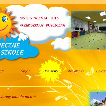
dra
Zajęcia
Dokumenty
Aktualności
Galeri
chrony małoletnich ~