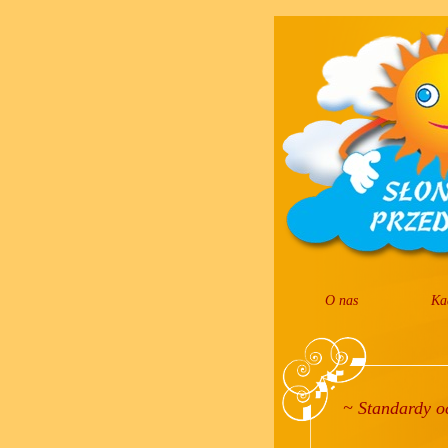
O nas
Ka
~ Standardy o